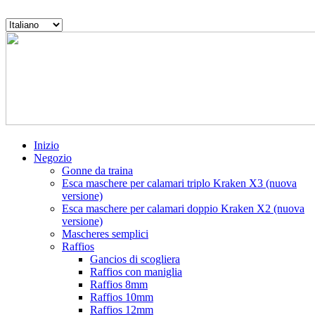
Skip
to
Scegli
content
una
Produciamo
lingua
le
migliori
esche
al
mondo
per
calamari
di
Inizio
grossa
Negozio
taglia
Gonne da traina
Esca maschere per calamari triplo Kraken X3 (nuova
versione)
Esca maschere per calamari doppio Kraken X2 (nuova
versione)
Mascheres semplici
Raffios
Gancios di scogliera
Raffios con maniglia
Raffios 8mm
Raffios 10mm
Raffios 12mm