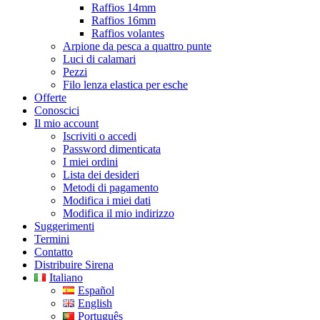
Raffios 14mm
Raffios 16mm
Raffios volantes
Arpione da pesca a quattro punte
Luci di calamari
Pezzi
Filo lenza elastica per esche
Offerte
Conoscici
Il mio account
Iscriviti o accedi
Password dimenticata
I miei ordini
Lista dei desideri
Metodi di pagamento
Modifica i miei dati
Modifica il mio indirizzo
Suggerimenti
Termini
Contatto
Distribuire Sirena
Italiano
Español
English
Português