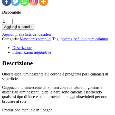
Disponibile
Esca
maschere
Aggiungi al carrello
per
Aggiungi alla lista dei desideri
calamari
Categoria:
Mascheres semplici
Tag:
poteras
,
señuelo para calamar
di
tre
Descrizione
corone
Informazioni aggiuntive
Kraken
S3
Descrizione
(nuova
versione)
quantità
Questa esca luminescente a 3 corone è progettata per i calamari di
superficie.
Cappuccio luminescente da 85 mm con adattatore in gomma e
distanziali luminescenti, tutte le parti sono caricate assorbendo
qualsiasi tipo di luce e sono protette dai raggi ultravioletti per non
bruciare al sole.
Produzione manuale in Spagna.