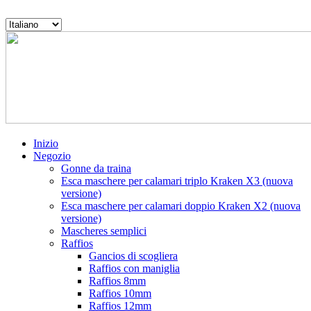
Skip
to
Scegli
content
una
Produciamo
lingua
le
migliori
esche
al
mondo
per
calamari
di
Inizio
grossa
Negozio
taglia
Gonne da traina
Esca maschere per calamari triplo Kraken X3 (nuova
versione)
Esca maschere per calamari doppio Kraken X2 (nuova
versione)
Mascheres semplici
Raffios
Gancios di scogliera
Raffios con maniglia
Raffios 8mm
Raffios 10mm
Raffios 12mm