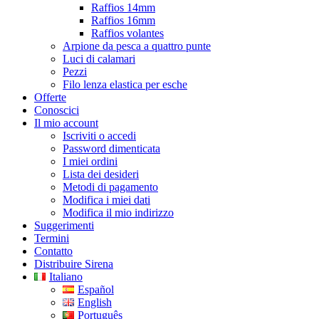
Raffios 14mm
Raffios 16mm
Raffios volantes
Arpione da pesca a quattro punte
Luci di calamari
Pezzi
Filo lenza elastica per esche
Offerte
Conoscici
Il mio account
Iscriviti o accedi
Password dimenticata
I miei ordini
Lista dei desideri
Metodi di pagamento
Modifica i miei dati
Modifica il mio indirizzo
Suggerimenti
Termini
Contatto
Distribuire Sirena
Italiano
Español
English
Português