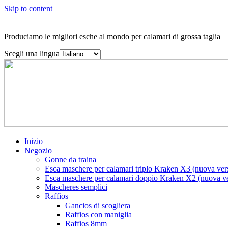
Skip to content
Produciamo le migliori esche al mondo per calamari di grossa taglia
Scegli una lingua
Inizio
Negozio
Gonne da traina
Esca maschere per calamari triplo Kraken X3 (nuova ver
Esca maschere per calamari doppio Kraken X2 (nuova ve
Mascheres semplici
Raffios
Gancios di scogliera
Raffios con maniglia
Raffios 8mm