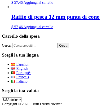
$
57,46
Aggiungi al carrello
Raffio di pesca 12 mm punta di cono
$
57,46
Aggiungi al carrello
Carrello della spesa
Cerca:
Cerca
Scegli la tua lingua
Español
English
Português
Français
Italiano
Scegli la tua valuta
Copyright © 2026
. Tutti i diritti riservati.