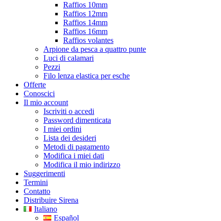
Raffios 10mm
Raffios 12mm
Raffios 14mm
Raffios 16mm
Raffios volantes
Arpione da pesca a quattro punte
Luci di calamari
Pezzi
Filo lenza elastica per esche
Offerte
Conoscici
Il mio account
Iscriviti o accedi
Password dimenticata
I miei ordini
Lista dei desideri
Metodi di pagamento
Modifica i miei dati
Modifica il mio indirizzo
Suggerimenti
Termini
Contatto
Distribuire Sirena
Italiano
Español