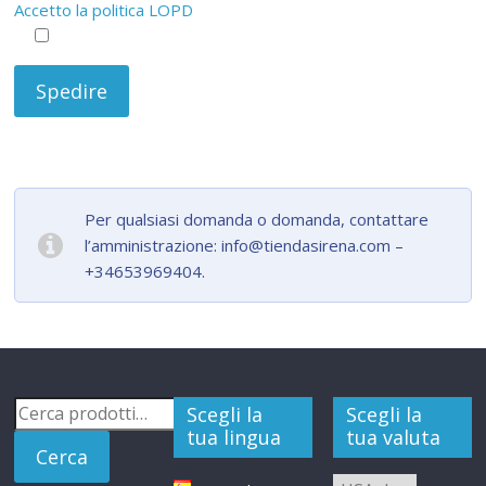
Accetto la politica LOPD
Per qualsiasi domanda o domanda, contattare
l’amministrazione: info@tiendasirena.com –
+34653969404.
Cerca:
Scegli la
Scegli la
tua lingua
tua valuta
Cerca