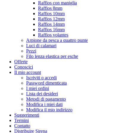
Raffios con maniglia
Raffios 8mm
Raffios 10mm
Raffios 12mm
Raffios 14mm
Raffios 16mm
Raffios volantes
Arpione da pesca a quattro punte
Luci di calamari
Pezzi
Filo lenza elastica per esche
Offerte
Conoscici
Il mio account
Iscriviti o accedi
Password dimenticata
I miei ordini
Lista dei desideri
Metodi di pagamento
Modifica i miei dati
Modifica il mio indirizzo
Suggerimenti
Termini
Contatto
Distribuire Sirena