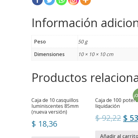
Información adicion
Peso
50 g
Dimensiones
10 × 10 × 10 cm
Productos relacion
¡O
Caja de 10 casquillos
Caja de 100 poter
luminiscentes 85mm
liquidación
(nueva versión)
$
92,22
$
53
$
18,36
Añadir al carrit