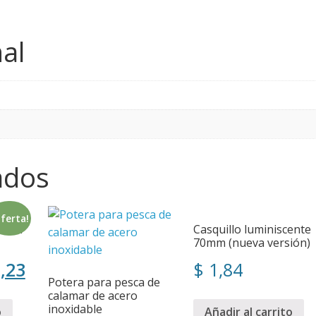
al
ados
ferta!
as en
Casquillo luminiscente
70mm (nueva versión)
,23
$
1,84
Potera para pesca de
calamar de acero
inoxidable
o
Añadir al carrito