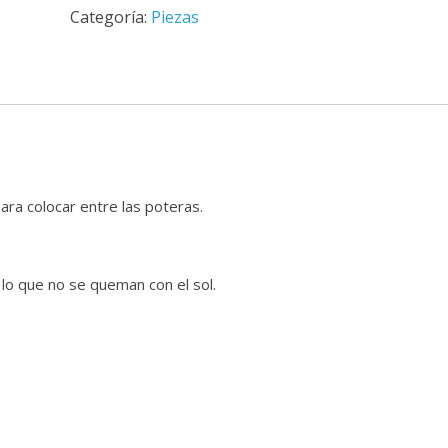
Categoría:
Piezas
luminiscentes
(nueva
versión)
cantidad
ara colocar entre las poteras.
 lo que no se queman con el sol.