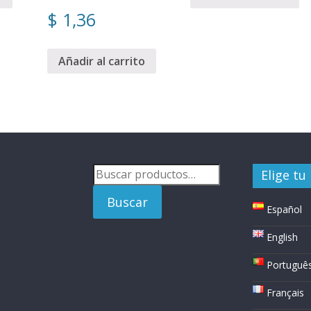
$
1,36
Añadir al carrito
Buscar
Elige tu
por:
Buscar
Español
English
Portuguê
Français