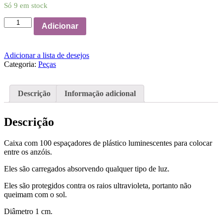
Só 9 em stock
Quantidade
Adicionar
de
100
espaçadores
Adicionar a lista de desejos
luminescentes
Categoria:
Peças
(nova
versão)
Descrição
Informação adicional
Descrição
Caixa com 100 espaçadores de plástico luminescentes para colocar
entre os anzóis.
Eles são carregados absorvendo qualquer tipo de luz.
Eles são protegidos contra os raios ultravioleta, portanto não
queimam com o sol.
Diâmetro 1 cm.