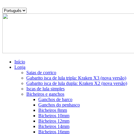
Skip
to
Escolha
content
um
Fabricamos
idioma
as
melhores
iscas
para
lulas
grandes
do
mundo
Início
Lonja
Saias de corrico
Gabarito isca de lula tripla: Kraken X3 (nova versão)
Gabarito isca de lula dupla: Kraken X2 (nova versão)
Iscas de lula simples
Bicheiros e ganchos
Ganchos de barco
Ganchos do penhasco
Bicheiros 8mm
Bicheiros 10mm
Bicheiros 12mm
Bicheiros 14mm
Bicheiros 16mm