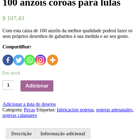
100 anzóis coroas para lulas
$
107,43
Com esta caixa de 100 anzóis da melhor qualidade poderá fazer os
seus próprios desenhos de gabaritos à sua medida e ao seu gosto.
Compartilhar:
Em stock
Quantidade
Adicionar
de
100
anzóis
Adicionar a lista de desejos
coroas
Categoria:
Peças
Etiquetas:
fabricacion poteras
,
poteras artesanales
,
para
poteras calamares
lulas
Descrição
Informação adicional