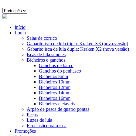
Skip
to
Escolha
content
um
Fabricamos
idioma
as
melhores
Início
iscas
Lonja
para
Saias de corrico
lulas
Gabarito isca de lula tripla: Kraken X3 (nova versão)
grandes
Gabarito isca de lula dupla: Kraken X2 (nova versão)
do
Iscas de lula simples
mundo
Bicheiros e ganchos
Ganchos de barco
Ganchos do penhasco
Bicheiros 8mm
Bicheiros 10mm
Bicheiros 12mm
Bicheiros 14mm
Bicheiros 16mm
Bicheiros ejetáveis
Arpão de pesca de quatro pontas
Peças
Luzes de lula
Fio elástico para isca
Promoções