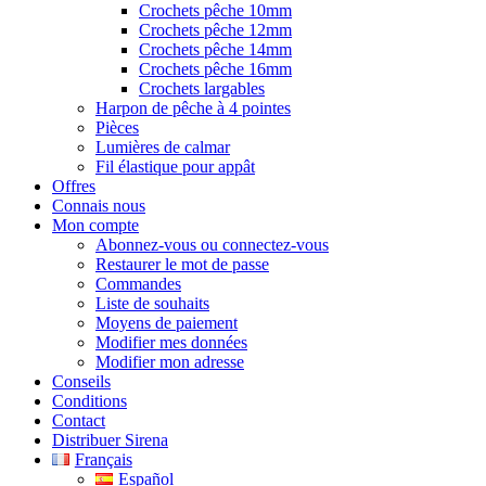
Crochets pêche 10mm
Crochets pêche 12mm
Crochets pêche 14mm
Crochets pêche 16mm
Crochets largables
Harpon de pêche à 4 pointes
Pièces
Lumières de calmar
Fil élastique pour appât
Offres
Connais nous
Mon compte
Abonnez-vous ou connectez-vous
Restaurer le mot de passe
Commandes
Liste de souhaits
Moyens de paiement
Modifier mes données
Modifier mon adresse
Conseils
Conditions
Contact
Distribuer Sirena
Français
Español