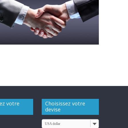
ez votre
Choisissez votre
devise
USA dollar