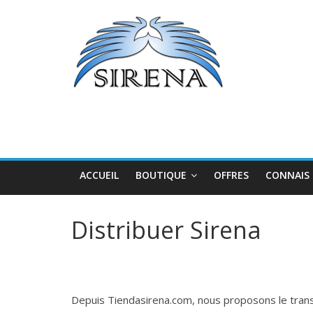
Passer
Nous
au
fabriquons
contenu
les
meilleurs
leurres
pour
les
grands
calamars
au
ACCUEIL
BOUTIQUE
OFFRES
CONNAIS
monde
Distribuer Sirena
Depuis Tiendasirena.com, nous proposons le trans