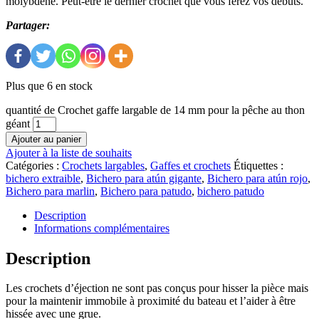
molybdène. Peut-être le dernier crochet que vous ferez vos débuts.
Partager:
Plus que 6 en stock
quantité de Crochet gaffe largable de 14 mm pour la pêche au thon
géant
Ajouter au panier
Ajouter à la liste de souhaits
Catégories :
Crochets largables
,
Gaffes et crochets
Étiquettes :
bichero extraible
,
Bichero para atún gigante
,
Bichero para atún rojo
,
Bichero para marlin
,
Bichero para patudo
,
bichero patudo
Description
Informations complémentaires
Description
Les crochets d’éjection ne sont pas conçus pour hisser la pièce mais
pour la maintenir immobile à proximité du bateau et l’aider à être
hissée avec une grue.