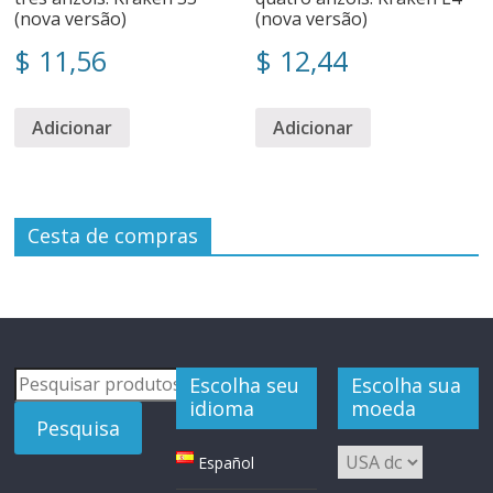
(nova versão)
(nova versão)
$
11,56
$
12,44
Adicionar
Adicionar
Cesta de compras
Pesquisar
Escolha seu
Escolha sua
por:
idioma
moeda
Pesquisa
Español