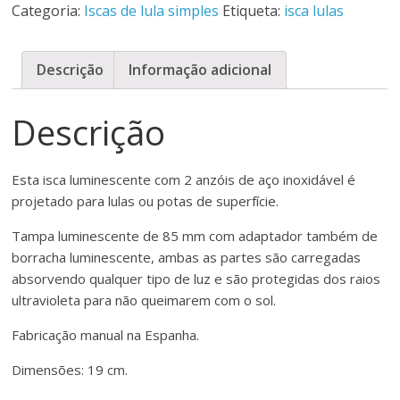
Categoria:
Iscas de lula simples
Etiqueta:
isca lulas
de
lula
de
Descrição
Informação adicional
dois
anzóis:
Descrição
Kraken
L2
(nova
Esta isca luminescente com 2 anzóis de aço inoxidável é
versão)
projetado para lulas ou potas de superfície.
Tampa luminescente de 85 mm com adaptador também de
borracha luminescente, ambas as partes são carregadas
absorvendo qualquer tipo de luz e são protegidas dos raios
ultravioleta para não queimarem com o sol.
Fabricação manual na Espanha.
Dimensões: 19 cm.