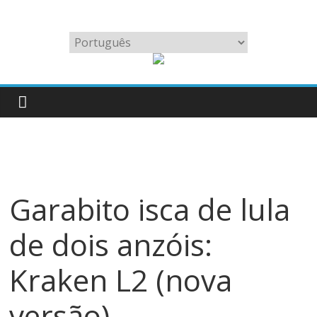
Skip
to
Fabricamos
Escolha
content
as
um
melhores
idioma
iscas
para
lulas
grandes
do
mundo
Garabito isca de lula
de dois anzóis:
Kraken L2 (nova
versão)