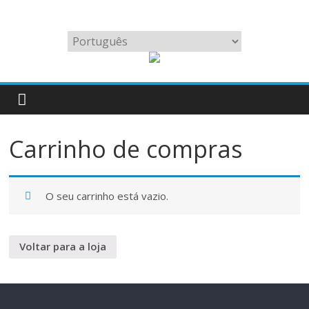
Skip
to
Fabricamos
Escolha
content
as
um
melhores
idioma
iscas
para
lulas
grandes
Carrinho de compras
do
mundo
O seu carrinho está vazio.
Voltar para a loja