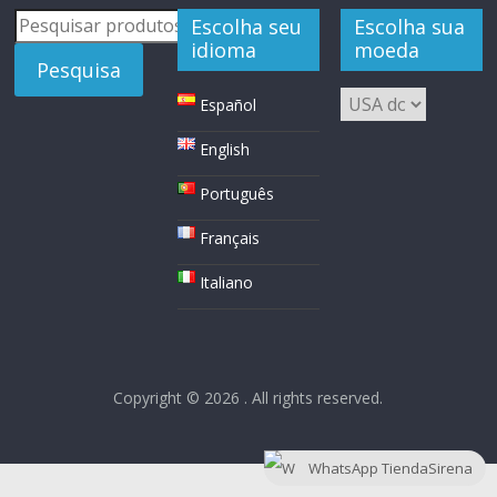
Pesquisar
Escolha seu
Escolha sua
por:
idioma
moeda
Pesquisa
Español
English
Português
Français
Italiano
Copyright © 2026
. All rights reserved.
WhatsApp TiendaSirena